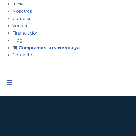
Inicio
Nosotros
Comprar
Vender
Financiación
Blog
Compramos su vivienda ya
Contacto